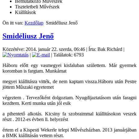
Bemutatkozó Művészek
Tiszteletbeli Művészek
Kiállítások
Ön itt van:
Kezdőlap
Smidéliusz Jenő
Smidéliusz Jenő
Közzétéve: 2014. január 22. szerda, 06:46
|
Írta: Bak Richárd
|
|
| Találatok: 6793
Háboru előtt egy vasmegyei kisfaluban születtem. Már gyermek
koromban is fargtam. Munkámat
megyei kiállitásra vitték, de nem kaptam vissza.Háboru után Pestre
jöttem Műszaki egyetemet
végeztem . Tervezőként dolgoztam. Nyugdijaztatásom után faragni
kezdtem. Kerti munka után jól esik
a pihentető alkotás. Kicsiny fa szobraimmal kiállitásokon veszek
részt . 2012-es évben ll. helyezést
értem el a Kispesti Wekerle telepi Művészházban. 2013 januárjában
a BMK kiállitásán vettem részt.