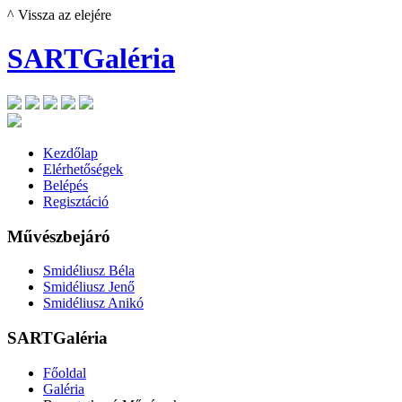
^ Vissza az elejére
SARTGaléria
Kezdőlap
Elérhetőségek
Belépés
Regisztáció
Művészbejáró
Smidéliusz Béla
Smidéliusz Jenő
Smidéliusz Anikó
SARTGaléria
Főoldal
Galéria