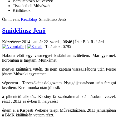
Bemutatkozó Művészek
Tiszteletbeli Művészek
Kiállítások
Ön itt van:
Kezdőlap
Smidéliusz Jenő
Smidéliusz Jenő
Közzétéve: 2014. január 22. szerda, 06:46
|
Írta: Bak Richárd
|
|
| Találatok: 6795
Háboru előtt egy vasmegyei kisfaluban születtem. Már gyermek
koromban is fargtam. Munkámat
megyei kiállitásra vitték, de nem kaptam vissza.Háboru után Pestre
jöttem Műszaki egyetemet
végeztem . Tervezőként dolgoztam. Nyugdijaztatásom után faragni
kezdtem. Kerti munka után jól esik
a pihentető alkotás. Kicsiny fa szobraimmal kiállitásokon veszek
részt . 2012-es évben ll. helyezést
értem el a Kispesti Wekerle telepi Művészházban. 2013 januárjában
a BMK kiállitásán vettem részt.