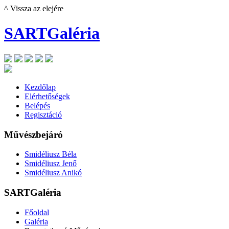
^ Vissza az elejére
SARTGaléria
Kezdőlap
Elérhetőségek
Belépés
Regisztáció
Művészbejáró
Smidéliusz Béla
Smidéliusz Jenő
Smidéliusz Anikó
SARTGaléria
Főoldal
Galéria